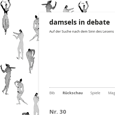
damsels in debate
Auf der Suche nach dem Sinn des Lesens
Zum Inhalt springen
Bib
Rückschau
Spiele
Mag
Gelesen und besprochen
Archiv
Irrgarten der 
Rezensionen
201
Em
Fotoimpressionen
Archiv
Quartett
Der 1. Satz i
201
Bu
2017
Nr.
Nr. 30
Archiv nach Ländern
Erste Sätze
201
Li
2018
Nr.
Nr.