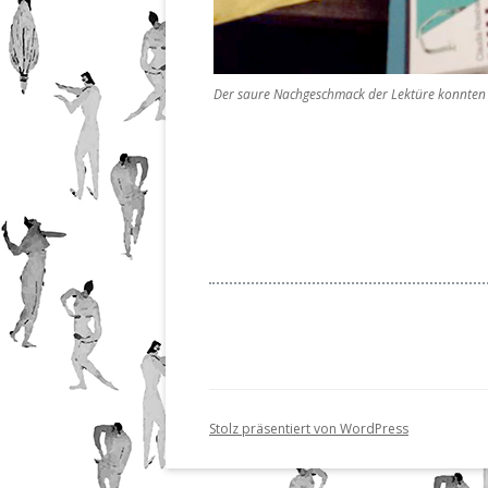
Der saure Nachgeschmack der Lektüre konnten di
Stolz präsentiert von WordPress