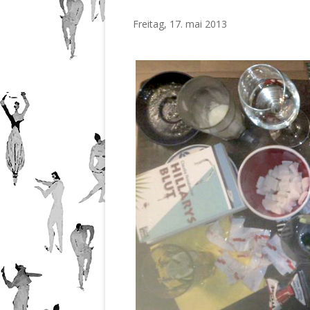
201
Nr.
Freitag, 17. mai 2013
201
Nr.
201
Nr.
201