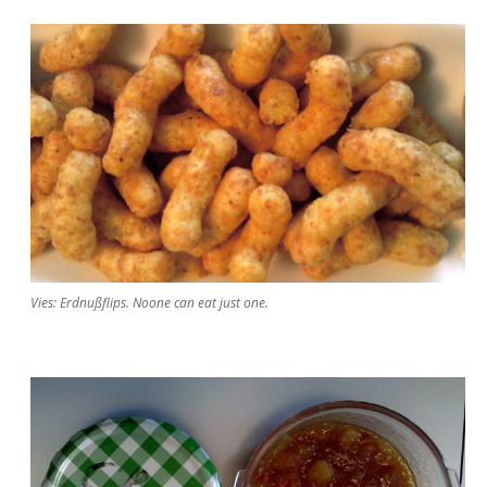
Vies: Erdnußflips. Noone can eat just one.