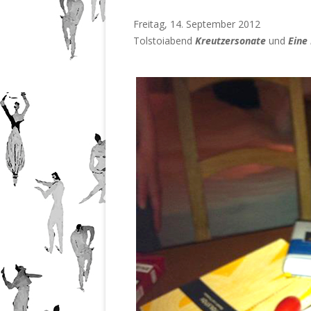
201
Nr.
Freitag, 14. September 2012
201
Nr.
Tolstoiabend
Kreutzersonate
und
Eine
201
Nr.
201