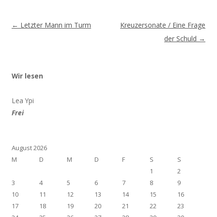
Beitragsnavigation
←
Letzter Mann im Turm
Kreuzersonate / Eine Frage
der Schuld
→
Wir lesen
Lea Ypi
Frei
August 2026
M
D
M
D
F
S
S
1
2
3
4
5
6
7
8
9
10
11
12
13
14
15
16
17
18
19
20
21
22
23