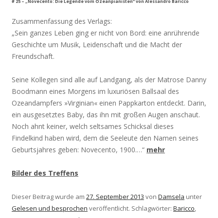
# 25 – „Novecento: Die Legende vom Ozeanpianisten“ von Alessandro Baricco
Zusammenfassung des Verlags:
„Sein ganzes Leben ging er nicht von Bord: eine anrührende
Geschichte um Musik, Leidenschaft und die Macht der
Freundschaft.
Seine Kollegen sind alle auf Landgang, als der Matrose Danny
Boodmann eines Morgens im luxuriösen Ballsaal des
Ozeandampfers »Virginian« einen Pappkarton entdeckt. Darin,
ein ausgesetztes Baby, das ihn mit großen Augen anschaut.
Noch ahnt keiner, welch seltsames Schicksal dieses
Findelkind haben wird, dem die Seeleute den Namen seines
Geburtsjahres geben: Novecento, 1900.…“
mehr
Bilder des Treffens
Dieser Beitrag wurde am
27. September 2013
von
Damsela
unter
Gelesen und besprochen
veröffentlicht. Schlagwörter:
Baricco
,