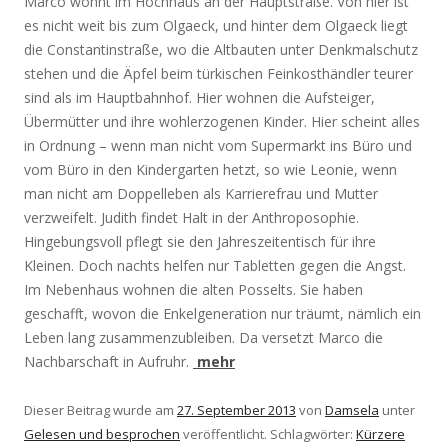
Marco wohnt im Hochhaus an der Hauptstraße. Von hier ist
es nicht weit bis zum Olgaeck, und hinter dem Olgaeck liegt
die Constantinstraße, wo die Altbauten unter Denkmalschutz
stehen und die Äpfel beim türkischen Feinkosthändler teurer
sind als im Hauptbahnhof. Hier wohnen die Aufsteiger,
Übermütter und ihre wohlerzogenen Kinder. Hier scheint alles
in Ordnung – wenn man nicht vom Supermarkt ins Büro und
vom Büro in den Kindergarten hetzt, so wie Leonie, wenn
man nicht am Doppelleben als Karrierefrau und Mutter
verzweifelt. Judith findet Halt in der Anthroposophie.
Hingebungsvoll pflegt sie den Jahreszeitentisch für ihre
Kleinen. Doch nachts helfen nur Tabletten gegen die Angst.
Im Nebenhaus wohnen die alten Posselts. Sie haben
geschafft, wovon die Enkelgeneration nur träumt, nämlich ein
Leben lang zusammenzubleiben. Da versetzt Marco die
Nachbarschaft in Aufruhr.
mehr
Dieser Beitrag wurde am
27. September 2013
von
Damsela
unter
Gelesen und besprochen
veröffentlicht. Schlagwörter:
Kürzere