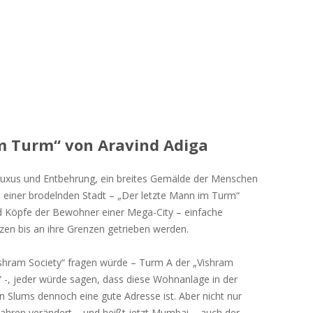
im Turm“ von Aravind Adiga
Luxus und Entbehrung, ein breites Gemälde der Menschen
t einer brodelnden Stadt – „Der letzte Mann im Turm“
und Köpfe der Bewohner einer Mega-City – einfache
en bis an ihre Grenzen getrieben werden.
hram Society“ fragen würde – Turm A der „Vishram
-, jeder würde sagen, dass diese Wohnanlage in der
Slums dennoch eine gute Adresse ist. Aber nicht nur
Jahren verändert – und heißt jetzt Mumbai -, auch der