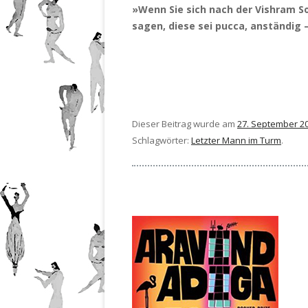
»Wenn Sie sich nach der Vishram So
sagen, diese sei pucca, anständig 
Dieser Beitrag wurde am
27. September 2
Schlagwörter:
Letzter Mann im Turm
.