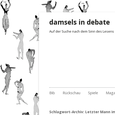
damsels in debate
Auf der Suche nach dem Sinn des Lesens
Zum Inhalt springen
Bib
Rückschau
Spiele
Maga
Gelesen und besprochen
Archiv Fotoimpressionen
Irrgarten der Wo
Rezensionen
Empf
201
Archiv
2017
Quartett
Der 1. Satz i
Buch
201
Nr.
Schlagwort-Archiv:
Letzter Mann i
Archiv nach Ländern
2018
Erste Sätze
Lite
201
Nr.
Nr.