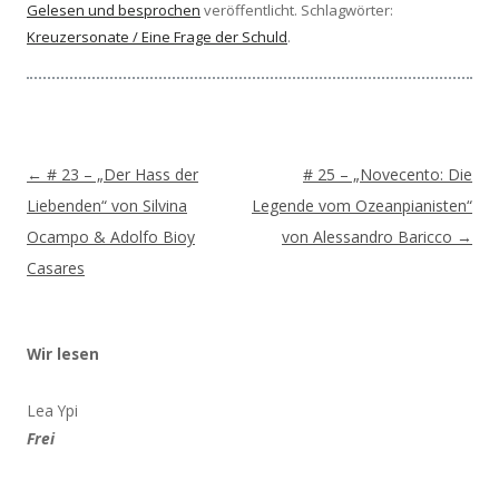
Gelesen und besprochen
veröffentlicht. Schlagwörter:
Kreuzersonate / Eine Frage der Schuld
.
Beitragsnavigation
←
# 23 – „Der Hass der
# 25 – „Novecento: Die
Liebenden“ von Silvina
Legende vom Ozeanpianisten“
Ocampo & Adolfo Bioy
von Alessandro Baricco
→
Casares
Wir lesen
Lea Ypi
Frei