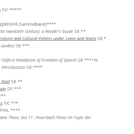
n
FIC *****
РОДЖЕННЯ
(Sammelband)****
the twentieth Century: a Reader’s Guide
SB **
rature and Cultural Politics under Lenin and Stalin
SB *
(audio) SB ***
e Oxford Handbook of Freedom of Speech
SB ***+N
 Introduction SB ****
 Kopf
SB **
ium
DF ***
***
rs
FIC ***
PHIL ****
gene These, Die 11. Feuerbach-These im Foyer der