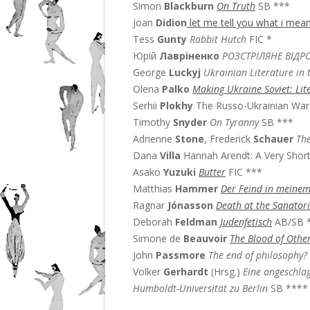
Simon
Blackburn
On Truth
SB ***
Joan
Didion
let me tell you what i mea
Tess
Gunty
Rabbit Hutch
FIC *
Юрій
Лавріненко
РОЗСТРІЛЯНЕ ВІД
George
Luckyj
Ukrainian Literature in 
Olena
Palko
Making Ukraine Soviet: Lite
Serhii
Plokhy
The Russo-Ukrainian War 
Timothy
Snyder
On Tyranny
SB ***
Adrienne
Stone
, Frederick
Schauer
Th
Dana
Villa
Hannah Arendt: A Very Short
Asako
Yuzuki
Butter
FIC ***
Matthias
Hammer
Der Feind in meinem
Ragnar
Jónasson
Death at the Sanator
Deborah
Feldman
Judenfetisch
AB/SB 
Simone de
Beauvoir
The Blood of Othe
John
Passmore
The end of philosophy?
Volker
Gerhardt
(Hrsg.)
Eine angeschla
Humboldt-Universität zu Berlin
SB ****