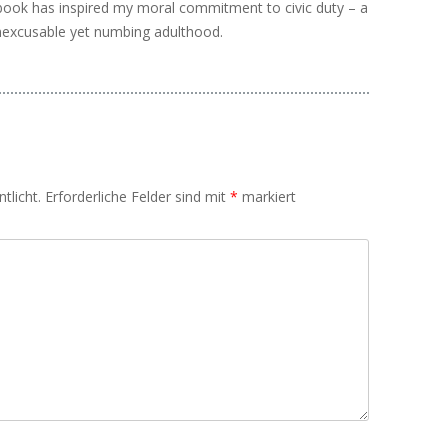
book has inspired my moral commitment to civic duty – a
inexcusable yet numbing adulthood.
tlicht.
Erforderliche Felder sind mit
*
markiert