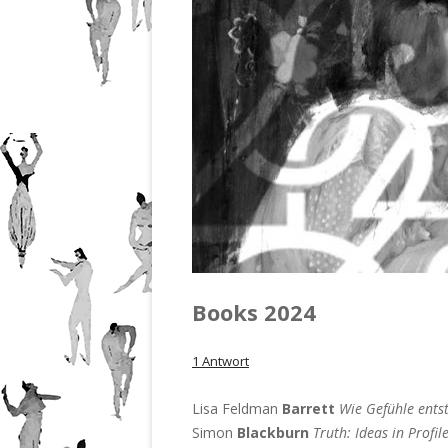
201
Nr.
201
Nr.
201
Nr.
201
Books 2024
1 Antwort
Lisa Feldman
Barrett
Wie Gefühle ents
Simon
Blackburn
Truth: Ideas in Profil