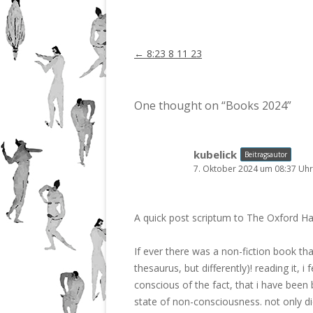
Beitragsnavigation
←
8:23 8 11 23
One thought on “
Books 2024
”
kubelick
Beitragsautor
7. Oktober 2024 um 08:37 Uhr
A quick post scriptum to The Oxford 
If ever there was a non-fiction book that
thesaurus, but differently)! reading it, i 
conscious of the fact, that i have bee
state of non-consciousness. not only di