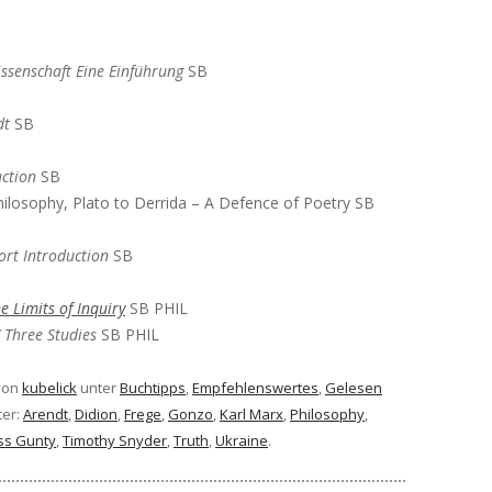
issenschaft Eine Einführung
SB
dt
SB
uction
SB
hilosophy, Plato to Derrida – A Defence of Poetry SB
ort Introduction
SB
e Limits of Inquiry
SB PHIL
Three Studies
SB PHIL
von
kubelick
unter
Buchtipps
,
Empfehlenswertes
,
Gelesen
ter:
Arendt
,
Didion
,
Frege
,
Gonzo
,
Karl Marx
,
Philosophy
,
ss Gunty
,
Timothy Snyder
,
Truth
,
Ukraine
.