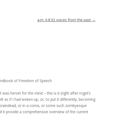
a.m. 6.8.92 voices from the past
→
Handbook of Freedom of Speech
 was heroin for the mind – this is it (right after roget’s
felt as if I had woken up, or, to put it differently, becoming
n braindead, or in a coma, or some such zombyesque
d it provide a comprehensive overview of the current