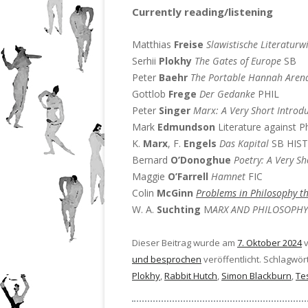
Currently reading/listening
Matthias
Freise
Slawistische Literaturw
Serhii
Plokhy
The Gates of Europe
SB
Peter
Baehr
The Portable Hannah Aren
Gottlob
Frege
Der Gedanke
PHIL
Peter
Singer
Marx: A Very Short Introd
Mark
Edmundson
Literature against P
K.
Marx
, F.
Engels
Das Kapital
SB HIST
Bernard
O’Donoghue
Poetry: A Very Sh
Maggie
O’Farrell
Hamnet
FIC
Colin
McGinn
Problems in Philosophy th
W. A.
Suchting
M
ARX AND PHILOSOPHY 
Dieser Beitrag wurde am
7. Oktober 2024
und besprochen
veröffentlicht. Schlagwör
Plokhy
,
Rabbit Hutch
,
Simon Blackburn
,
Te