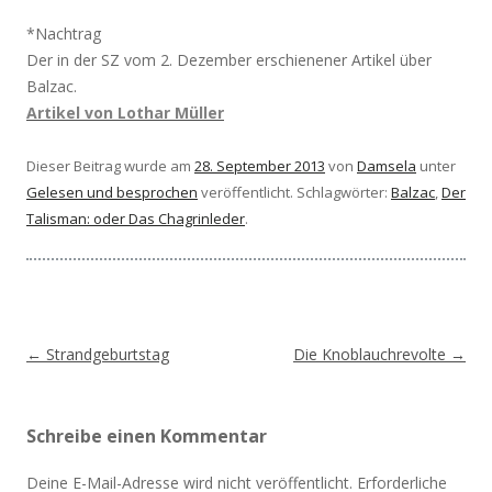
*Nachtrag
Der in der SZ vom 2. Dezember erschienener Artikel über
Balzac.
Artikel von Lothar Müller
Dieser Beitrag wurde am
28. September 2013
von
Damsela
unter
Gelesen und besprochen
veröffentlicht. Schlagwörter:
Balzac
,
Der
Talisman: oder Das Chagrinleder
.
Beitragsnavigation
←
Strandgeburtstag
Die Knoblauchrevolte
→
Schreibe einen Kommentar
Deine E-Mail-Adresse wird nicht veröffentlicht.
Erforderliche