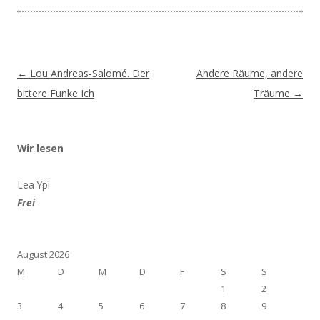
Beitragsnavigation
←
Lou Andreas-Salomé. Der
Andere Räume, andere
bittere Funke Ich
Träume
→
Wir lesen
Lea Ypi
Frei
August 2026
M
D
M
D
F
S
S
1
2
3
4
5
6
7
8
9