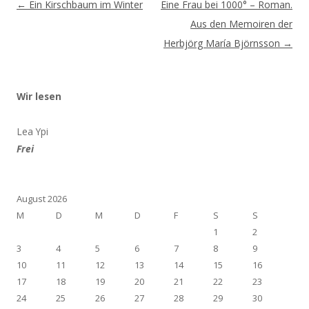
Beitragsnavigation
←
Ein Kirschbaum im Winter
Eine Frau bei 1000° – Roman.
Aus den Memoiren der
Herbjörg María Björnsson
→
Wir lesen
Lea Ypi
Frei
August 2026
M
D
M
D
F
S
S
1
2
3
4
5
6
7
8
9
10
11
12
13
14
15
16
17
18
19
20
21
22
23
24
25
26
27
28
29
30