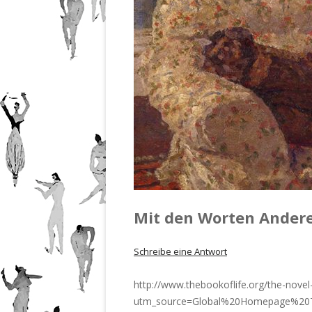
201
Nr.
201
Nr.
201
Nr.
201
Mit den Worten Ander
Schreibe eine Antwort
http://www.thebookoflife.org/the-novel
utm_source=Global%20Homepage%2