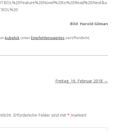
0TBOL%20Feature%20Novel%20to%20Read%20Next&u
0TBOL%20
Bild: Harold Gilman
on
kubelick
unter
Empfehlenswertes
veröffentlicht.
Freitag, 16. Februar 2018
→
tlicht.
Erforderliche Felder sind mit
*
markiert