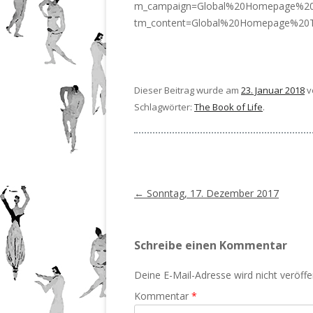
m_campaign=Global%20Homepage%2
tm_content=Global%20Homepage%2
Dieser Beitrag wurde am
23. Januar 2018
v
Schlagwörter:
The Book of Life
.
Beitragsnavigation
←
Sonntag, 17. Dezember 2017
Schreibe einen Kommentar
Deine E-Mail-Adresse wird nicht veröffen
Kommentar
*