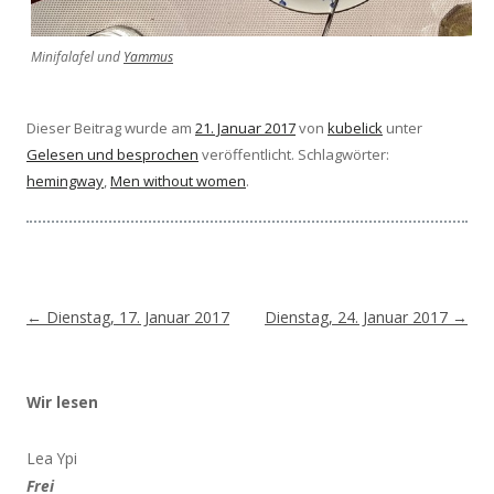
Minifalafel und
Yammus
Dieser Beitrag wurde am
21. Januar 2017
von
kubelick
unter
Gelesen und besprochen
veröffentlicht. Schlagwörter:
hemingway
,
Men without women
.
Beitragsnavigation
←
Dienstag, 17. Januar 2017
Dienstag, 24. Januar 2017
→
Wir lesen
Lea Ypi
Frei