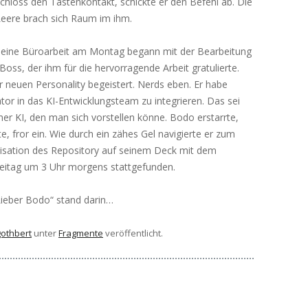
chloss den Tastenkontakt, schickte er den Befehl ab. Die
eere brach sich Raum im ihm.
Seine Büroarbeit am Montag begann mit der Bearbeitung
Boss, der ihm für die hervorragende Arbeit gratulierte.
r neuen Personality begeistert. Nerds eben. Er habe
tor in das KI-Entwicklungsteam zu integrieren. Das sei
ner KI, den man sich vorstellen könne. Bodo erstarrte,
, fror ein. Wie durch ein zähes Gel navigierte er zum
nisation des Repository auf seinem Deck mit dem
eitag um 3 Uhr morgens stattgefunden.
„Lieber Bodo“ stand darin…
gothbert
unter
Fragmente
veröffentlicht.