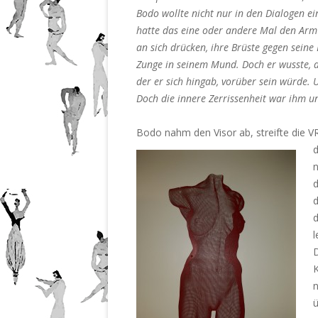
Bodo wollte nicht nur in den Dialogen ein
hatte das eine oder andere Mal den Arm u
an sich drücken, ihre Brüste gegen seine
Zunge in seinem Mund. Doch er wusste, da
der er sich hingab, vorüber sein würde. 
Doch die innere Zerrissenheit war ihm u
Bodo nahm den Visor ab, streifte die VR
n
d
d
d
l
D
K
n
ü