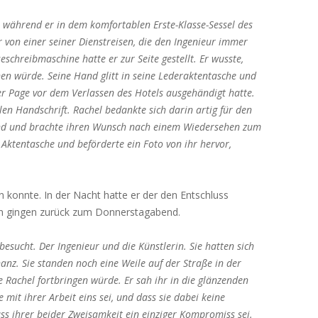
3:2
 60
Nr. 24
Nr. 28
Nr. 32
, während er in dem komfortablen Erste-Klasse-Sessel des
4
 61
Nr. 25
Nr. 29
Nr. 33
Nr. 35
 von einer seiner Dienstreisen, die den Ingenieur immer
5
 62
Nr. 30
Nr. 34
Nr. 37
Nr. 43
schreibmaschine hatte er zur Seite gestellt. Er wusste,
6
Nr. 31
Nr. 39
Nr. 44
Nr. 50
nen würde. Seine Hand glitt in seine Lederaktentasche und
Nr. 40
Nr. 45
Nr. 51
der Page vor dem Verlassen des Hotels ausgehändigt hatte.
Nr. 41
Nr. 46
Nr. 52
llen Handschrift. Rachel bedankte sich darin artig für den
Nr. 47
Nr. 53
d und brachte ihren Wunsch nach einem Wiedersehen zum
Nr. 48
Nr. 55
e Aktentasche und beförderte ein Foto von ihr hervor,
Nr. 56
 konnte. In der Nacht hatte er der den Entschluss
en gingen zurück zum Donnerstagabend.
esucht. Der Ingenieur und die Künstlerin. Sie hatten sich
anz. Sie standen noch eine Weile auf der Straße in der
e Rachel fortbringen würde. Er sah ihr in die glänzenden
e mit ihrer Arbeit eins sei, und dass sie dabei keine
s ihrer beider Zweisamkeit ein einziger Kompromiss sei.