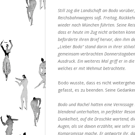
201
Nr.
Still zog die Landschaft an Bodo vorüber
201
Nr.
Reichsbahnwagens saß. Freitag, Rückkehr
201
Nr.
wieder nach München führten. Seine Reise
201
dass er heute im Zug nicht arbeiten kön
beförderte ihren Brief hervor, den ihm 
„Lieber Bodo“ stand darin in ihrer stilvo
gemeinsam verbrachten Donnerstagaben
Ausdruck. Ein weiteres Mal griff er in di
welches er mit Wehmut betrachtete.
Bodo wusste, dass es nicht weitergehen
gefasst, es zu beenden. Seine Gedank
Bodo und Rachel hatten eine Vernissage b
blendend unterhalten, in perfekter Reson
Dunkelheit, auf die Droschke wartend, di
Augen, als sie davon erzählte, wie sehr si
Kompromisse mache. Er antworte ihr, das