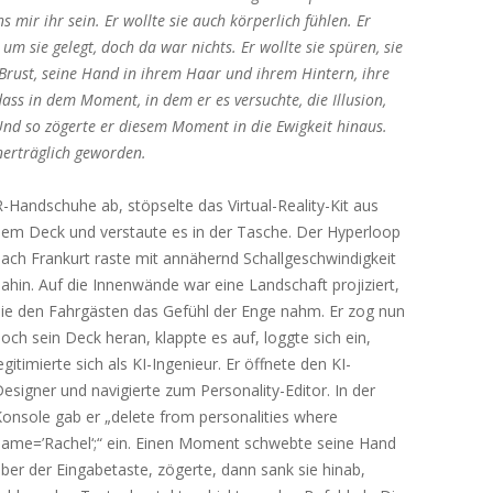
s mir ihr sein. Er wollte sie auch körperlich fühlen. Er
m sie gelegt, doch da war nichts. Er wollte sie spüren, sie
 Brust, seine Hand in ihrem Haar und ihrem Hintern, ihre
ss in dem Moment, in dem er es versuchte, die Illusion,
Und so zögerte er diesem Moment in die Ewigkeit hinaus.
nerträglich geworden.
-Handschuhe ab, stöpselte das Virtual-Reality-Kit aus
dem Deck und vers
taute es in der Tasche. Der Hyperloop
ach Frankurt raste mit annähernd Schallgeschwindigkeit
ahin. Auf die Innenwände war eine Landschaft projiziert,
ie den Fahrgästen das Gefühl der Enge nahm. Er zog nun
och sein Deck heran, klappte es auf, loggte sich ein,
egitimierte sich als KI-Ingenieur. Er öffnete den KI-
esigner und navigierte zum Personality-Editor. In der
onsole gab er „delete from personalities where
ame=’Rachel‘;“ ein. Einen Moment schwebte seine Hand
ber der Eingabetaste, zögerte, dann sank sie hinab,