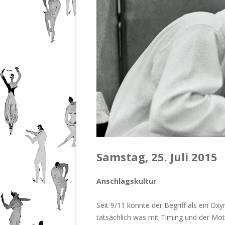
201
Nr.
201
Nr.
201
Nr.
201
Samstag, 25. Juli 2015
Anschlagskultur
Seit 9/11 könnte der Begriff als ein O
tatsächlich was mit Timing und der Moto