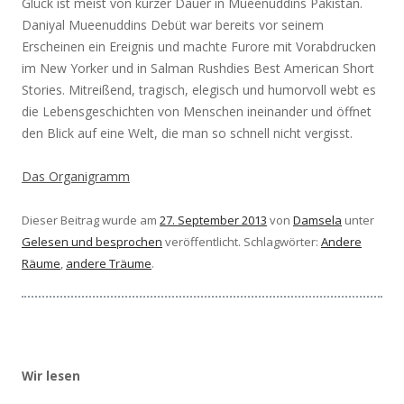
Glück ist meist von kurzer Dauer in Mueenuddins Pakistan.
Daniyal Mueenuddins Debüt war bereits vor seinem
Erscheinen ein Ereignis und machte Furore mit Vorabdrucken
im New Yorker und in Salman Rushdies Best American Short
Stories. Mitreißend, tragisch, elegisch und humorvoll webt es
die Lebensgeschichten von Menschen ineinander und öffnet
den Blick auf eine Welt, die man so schnell nicht vergisst.
Das Organigramm
Dieser Beitrag wurde am
27. September 2013
von
Damsela
unter
Gelesen und besprochen
veröffentlicht. Schlagwörter:
Andere
Räume
,
andere Träume
.
Wir lesen