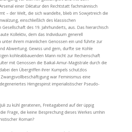
rsenal einer Diktatur den Rechtstatt fachmännisch
 – der Welt, die sich wandelte, blieb im Sowjetreich die
Umwälzung, einschließlich des klassischen
n Gesellschaft des 19. Jahrhunderts, aus. Das hierarchisch
baute Kollektiv, dem das Individuum generell
h unter ihrem männlichen Genossen ein und führte zur
 und Abwertung. Gewiss und gern, durfte sie Kohle
ätigen kohleabbauenden Mann nicht zur Rechenschaft
hulter mit Genossen die Baikal-Amur-Magistrale durch die
 dabei den Übergriffen ihrer Kumpels schutzlos
en Zwangsvollbeschäftigung war Feminismus eine
 degeneriertes Hirngespinst imperialistischer Pseudo-
Juli zu kühl geratenen, Freitagabend auf der üppig
t die Frage, die keine Besprechung dieses Werkes umhin
inistischer Roman?