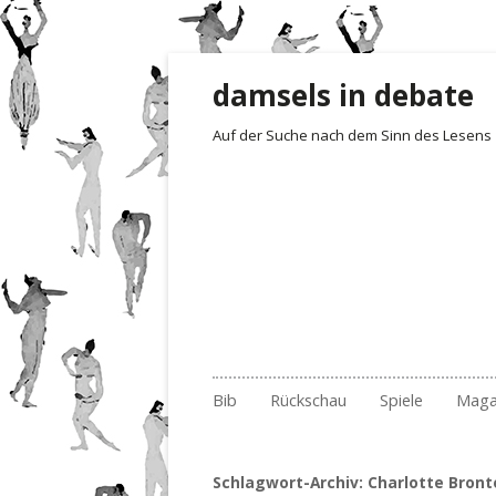
damsels in debate
Auf der Suche nach dem Sinn des Lesens
Zum Inhalt springen
Bib
Rückschau
Spiele
Maga
Gelesen und besprochen
Archiv Fotoimpressionen
Irrgarten der Wo
Rezensionen
Empf
201
Archiv
2017
Quartett
Der 1. Satz i
Buch
201
Nr.
Schlagwort-Archiv:
Charlotte Bront
Archiv nach Ländern
2018
Erste Sätze
Lite
201
Nr.
Nr.