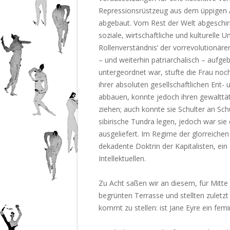
Repressionsrüstzeug aus dem üppigen A
abgebaut. Vom Rest der Welt abgeschirmt
soziale, wirtschaftliche und kulturelle 
Rollenverständnis’ der vorrevolutionäre
– und weiterhin patriarchalisch – aufge
untergeordnet war, stufte die Frau noc
ihrer absoluten gesellschaftlichen Ent-
abbauen, konnte jedoch ihren gewaltt
ziehen; auch konnte sie Schulter an Sc
sibirische Tundra legen, jedoch war sie
ausgeliefert. Im Regime der glorreich
dekadente Doktrin der Kapitalisten, ein
Intellektuellen.
Zu Acht saßen wir an diesem, für Mitte 
begrünten Terrasse und stellten zuletz
kommt zu stellen: ist Jane Eyre ein fem