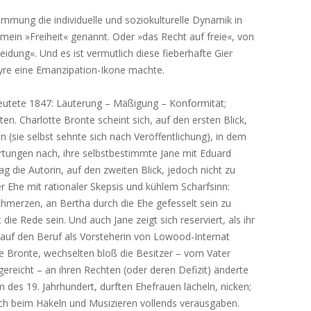
timmung die individuelle und soziokulturelle Dynamik in
mein »Freiheit« genannt. Oder »das Recht auf freie«, von
idung«. Und es ist vermutlich diese fieberhafte Gier
yre eine Emanzipation-Ikone machte.
eutete 1847: Läuterung – Mäßigung – Konformität;
ten. Charlotte Bronte scheint sich, auf den ersten Blick,
(sie selbst sehnte sich nach Veröffentlichung), in dem
rtungen nach, ihre selbstbestimmte Jane mit Eduard
g die Autorin, auf den zweiten Blick, jedoch nicht zu
r Ehe mit rationaler Skepsis und kühlem Scharfsinn:
chmerzen, an Bertha durch die Ehe gefesselt sein zu
ie Rede sein. Und auch Jane zeigt sich reserviert, als ihr
 auf den Beruf als Vorsteherin von Lowood-Internat
te Bronte, wechselten bloß die Besitzer – vom Vater
reicht – an ihren Rechten (oder deren Defizit) änderte
 des 19. Jahrhundert, durften Ehefrauen lächeln, nicken;
ich beim Häkeln und Musizieren vollends verausgaben.