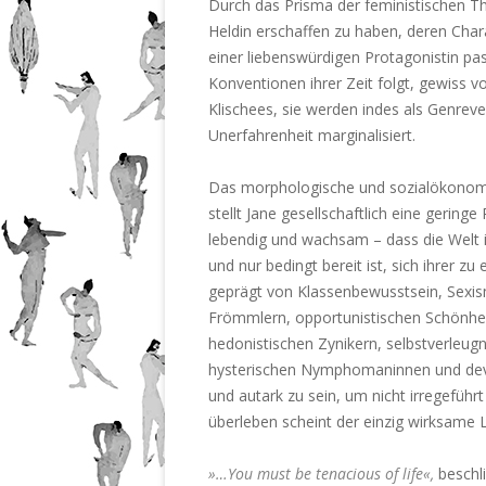
Durch das Prisma der feministischen The
Heldin erschaffen zu haben, deren Char
einer liebenswürdigen Protagonistin pas
Konventionen ihrer Zeit folgt, gewiss vo
Klischees, sie werden indes als Genreve
Unerfahrenheit marginalisiert.
Das morphologische und sozialökonomis
stellt Jane gesellschaftlich eine geringe 
lebendig und wachsam – dass die Welt 
und nur bedingt bereit ist, sich ihrer 
geprägt von Klassenbewusstsein, Sexis
Frömmlern, opportunistischen Schönhei
hedonistischen Zynikern, selbstverleug
hysterischen Nymphomaninnen und devot
und autark zu sein, um nicht irregeführ
überleben scheint der einzig wirksame 
»…You must be tenacious of life«,
beschli