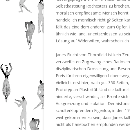
Selbstkasteiung Rochesters zu brechen.
moralisch empfindsame Mensch kennt s
handele ich moralisch richtig? Selten k
fällt das eine dem anderen zum Opfer. 
ähnlich wie Jane, unentschlossen zu se
Lösung auf Widerwillen, wahrscheinlich w
Janes Flucht von Thornfield ist kein Zeu
verzweifelten Zugzwang eines Ratlosen –
disziplinarischen Drosselung und Beson
Preis für ihren eigenwilligen Lebensweg 
Vielleicht erst hier, nach gut 350 Sei
Prototyp an Plastizität. Und die kulture
hinderte, verschwindet, als Bronte sic
Ausgrenzung und Isolation. Der historisc
schulterklopfendem Eigenlob, in den 170
weit gekommen zu sein, dass Janes kult
nicht als hanebüchen empfunden werde