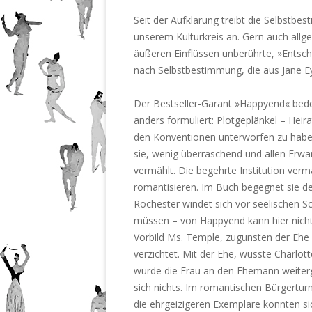
Seit der Aufklärung treibt die Selbstbes
unserem Kulturkreis an. Gern auch allge
äußeren Einflüssen unberührte, »Entsche
nach Selbstbestimmung, die aus Jane E
Der Bestseller-Garant »Happyend« bed
anders formuliert: Plotgeplänkel – Heira
den Konventionen unterworfen zu haben 
sie, wenig überraschend und allen Erwa
vermählt. Die begehrte Institution verma
romantisieren. Im Buch begegnet sie de
Rochester windet sich vor seelischen S
müssen – von Happyend kann hier nicht d
Vorbild Ms. Temple, zugunsten der Ehe
verzichtet. Mit der Ehe, wusste Charlot
wurde die Frau an den Ehemann weiterge
sich nichts. Im romantischen Bürgerturm
die ehrgeizigeren Exemplare konnten s