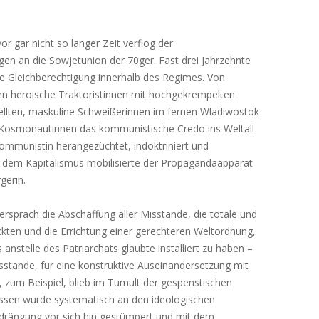
or gar nicht so langer Zeit verflog der
en an die Sowjetunion der 70ger. Fast drei Jahrzehnte
e Gleichberechtigung innerhalb des Regimes. Von
n heroische Traktoristinnen mit hochgekrempelten
ellten, maskuline Schweißerinnen im fernen Wladiwostok
Kosmonautinnen das kommunistische Credo ins Weltall
Kommunistin herangezüchtet, indoktriniert und
 dem Kapitalismus mobilisierte der Propagandaapparat
gerin.
rsprach die Abschaffung aller Misstände, die totale und
ckten und die Errichtung einer gerechteren Weltordnung,
s anstelle des Patriarchats glaubte installiert zu haben –
sstände, für eine konstruktive Auseinandersetzung mit
, zum Beispiel, blieb im Tumult der gespenstischen
dessen wurde systematisch an den ideologischen
rdrängung vor sich hin gestümpert und mit dem