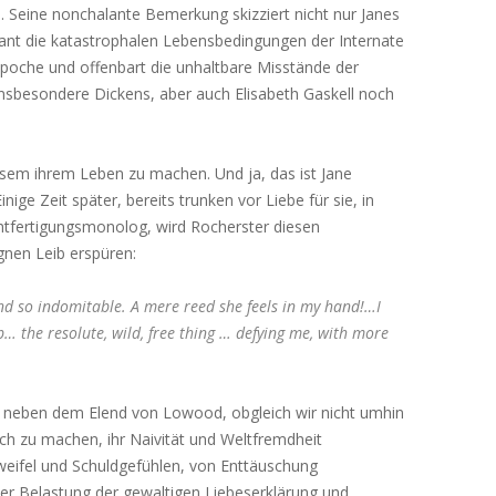
. Seine nonchalante Bemerkung skizziert nicht nur Janes
ant die katastrophalen Lebensbedingungen der Internate
Epoche und offenbart die unhaltbare Misstände der
 insbesondere Dickens, aber auch Elisabeth Gaskell noch
esem ihrem Leben zu machen. Und ja, das ist Jane
inige Zeit später, bereits trunken vor Liebe für sie, in
htfertigungsmonolog, wird Rocherster diesen
nen Leib erspüren:
nd so indomitable. A mere reed she feels in my hand!…I
 the resolute, wild, free thing … defying me, with more
t neben dem Elend von Lowood, obgleich wir nicht umhin
ch zu machen, ihr Naivität und Weltfremdheit
eifel und Schuldgefühlen, von Enttäuschung
 der Belastung der gewaltigen Liebeserklärung und