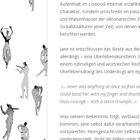
Aufenthalt im Lowood-Internat erzählte
Charakter, sondern umschreibt en pass
und Waisenhäuser der viktorianischen 
Sozialstrukturen jener Zeit, von denen
berichten werden.
Jane ist entschlossen das Beste aus di
allerdings – eine Überlebenskünstlerin. E
einem rührseligen und wortreichen Rec
Überlebensdrang des Underdogs am eig
»…never was anything at once so frail a
could bend her with my finger and thumb…
than courage – with a stern triumph…«
Was seinem Bekenntnis folgt, verblass
kommen, Jane selbst dafür verantwortli
vorzuwerfen. Heimgesucht von Selbstzw
niedergeprügelt, droht ihr Willen unter