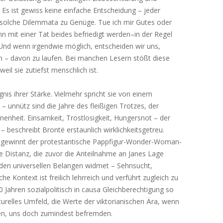
 Es ist gewiss keine einfache Entscheidung – jeder
olche Dilemmata zu Genüge. Tue ich mir Gutes oder
ann mit einer Tat beides befriedigt werden–in der Regel
Und wenn irgendwie möglich, entscheiden wir uns,
in – davon zu laufen. Bei manchen Lesern stößt diese
eil sie zutiefst menschlich ist.
gnis ihrer Stärke. Vielmehr spricht sie von einem
 unnütz sind die Jahre des fleißigen Trotzes, der
nenheit. Einsamkeit, Trostlosigkeit, Hungersnot – der
– beschreibt Brontë erstaunlich wirklichkeitsgetreu.
ten, gewinnt der protestantische Pappfigur-Wonder-Woman-
lle Distanz, die zuvor die Anteilnahme an Janes Lage
h den universellen Belangen widmet – Sehnsucht,
he Kontext ist freilich lehrreich und verführt zugleich zu
 Jahren sozialpolitisch in causa Gleichberechtigung so
urelles Umfeld, die Werte der viktorianischen Ära, wenn
n, uns doch zumindest befremden.