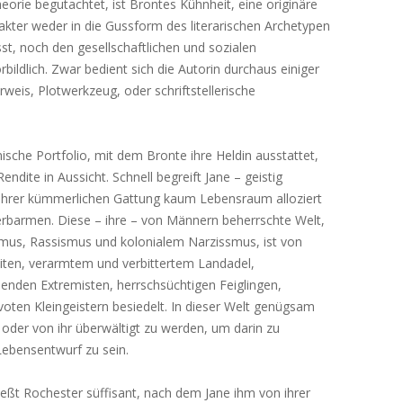
orie begutachtet, ist Brontes Kühnheit, eine originäre
akter weder in die Gussform des literarischen Archetypen
st, noch den gesellschaftlichen und sozialen
rbildlich. Zwar bedient sich die Autorin durchaus einiger
rweis, Plotwerkzeug, oder schriftstellerische
che Portfolio, mit dem Bronte ihre Heldin ausstattet,
Rendite in Aussicht. Schnell begreift Jane – geistig
ihrer kümmerlichen Gattung kaum Lebensraum alloziert
zu erbarmen. Diese – ihre – von Männern beherrschte Welt,
mus, Rassismus und kolonialem Narzissmus, ist von
ten, verarmtem und verbittertem Landadel,
nenden Extremisten, herrschsüchtigen Feiglingen,
en Kleingeistern besiedelt. In dieser Welt genügsam
t oder von ihr überwältigt zu werden, um darin zu
Lebensentwurf zu sein.
eßt Rochester süffisant, nach dem Jane ihm von ihrer