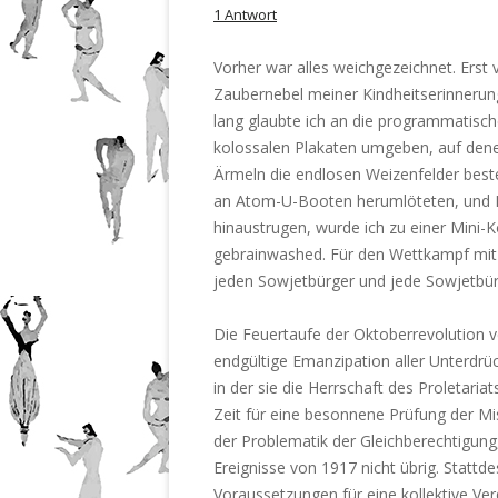
1 Antwort
Vorher war alles weichgezeichnet. Erst v
Zaubernebel meiner Kindheitserinnerung
lang glaubte ich an die programmatisch
kolossalen Plakaten umgeben, auf dene
Ärmeln die endlosen Weizenfelder best
an Atom-U-Booten herumlöteten, und 
hinaustrugen, wurde ich zu einer Mini-
gebrainwashed. Für den Wettkampf mit
jeden Sowjetbürger und jede Sowjetbür
Die Feuertaufe der Oktoberrevolution ve
endgültige Emanzipation aller Unterdrü
in der sie die Herrschaft des Proletariat
Zeit für eine besonnene Prüfung der Mi
der Problematik der Gleichberechtigung
Ereignisse von 1917 nicht übrig. Statt
Voraussetzungen für eine kollektive Ve