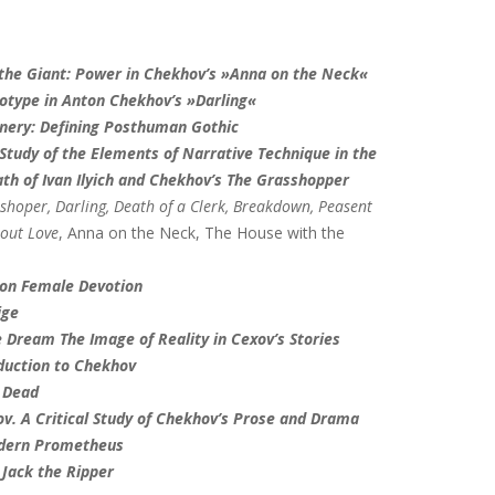
the Giant: Power in Chekhov’s »Anna on the Neck«
otype in Anton Chekhov’s »Darling«
nery: Defining Posthuman Gothic
tudy of the Elements of Narrative Technique in the
eath of Ivan Ilyich and Chekhov’s The Grasshopper
shoper, Darling, Death of a Clerk,
Breakdown, Peasent
out Love
, Anna on the Neck, The House with the
 on Female Devotion
ige
Dream The Image of Reality in Cexov’s Stories
duction to Chekhov
e Dead
. A Critical Study of Chekhov’s Prose and Drama
odern Prometheus
 Jack the Ripper