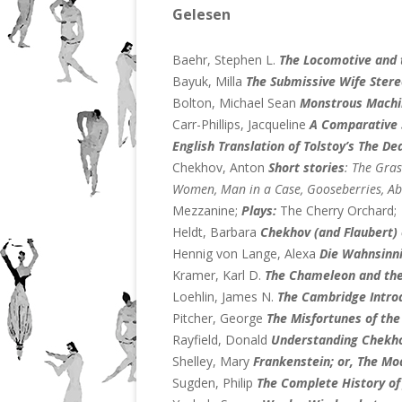
Gelesen
Baehr, Stephen L.
The Locomotive and 
Bayuk, Milla
The Submissive Wife Stere
Bolton, Michael Sean
Monstrous Machi
Carr-Phillips, Jacqueline
A Comparative S
English Translation of Tolstoy’s The D
Chekhov, Anton
Short stories
: The Gras
Women, Man in a Case, Gooseberries, Ab
Mezzanine;
Plays:
The Cherry Orchard;
Heldt, Barbara
Chekhov (and Flaubert)
Hennig von Lange, Alexa
Die Wahnsinn
Kramer, Karl D.
The Chameleon and the 
Loehlin, James N.
The Cambridge Intro
Pitcher, George
The Misfortunes of th
Rayfield, Donald
Understanding Chekhov
Shelley, Mary
Frankenstein; or, The M
Sugden, Philip
The Complete History of