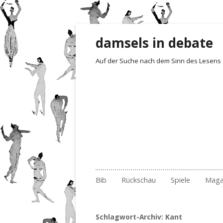
damsels in debate
Auf der Suche nach dem Sinn des Lesens
Zum Inhalt springen
Bib
Rückschau
Spiele
Maga
Gelesen und besprochen
Archiv Fotoimpressionen
Irrgarten der Wo
Rezensionen
Empf
201
Archiv
2017
Quartett
Der 1. Satz i
Buch
201
Nr.
Schlagwort-Archiv:
Kant
Archiv nach Ländern
2018
Erste Sätze
Lite
201
Nr.
Nr.