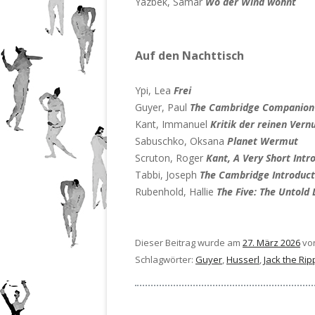
Yazbek, Samar
Wo der Wind wohnt
Auf den Nachttisch
Ypi, Lea
Frei
Guyer, Paul
The Cambridge Companion t
Kant, Immanuel
Kritik der reinen Vern
Sabuschko, Oksana
Planet Wermut
Scruton, Roger
Kant, A Very Short Intr
Tabbi, Joseph
The Cambridge Introduct
Rubenhold, Hallie
The Five: The Untold 
Dieser Beitrag wurde am
27. März 2026
vo
Schlagwörter:
Guyer
,
Husserl
,
Jack the Rip