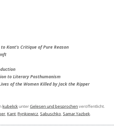
o Kant’s Critique of Pure Reason
unft
oduction
ion to Literary Posthumanism
Lives of the Women Killed by Jack the Ripper
n
kubelick
unter
Gelesen und besprochen
veröffentlicht.
per
,
Kant
,
Rynkiewicz
,
Sabuschko
,
Samar Yazbek
.