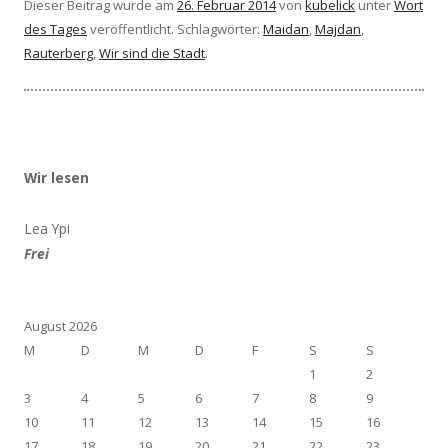
Dieser Beitrag wurde am
26. Februar 2014
von
kubelick
unter
Wort
des Tages
veröffentlicht. Schlagwörter:
Maidan
,
Majdan
,
Rauterberg
,
Wir sind die Stadt
.
Wir lesen
Lea Ypi
Frei
August 2026
M
D
M
D
F
S
S
1
2
3
4
5
6
7
8
9
10
11
12
13
14
15
16
17
18
19
20
21
22
23