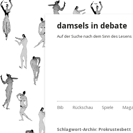
damsels in debate
Auf der Suche nach dem Sinn des Lesens
Zum Inhalt springen
Bib
Rückschau
Spiele
Maga
Gelesen und besprochen
Archiv Fotoimpressionen
Irrgarten der Wo
Rezensionen
Empf
201
Archiv
2017
Quartett
Der 1. Satz i
Buch
201
Nr.
Schlagwort-Archiv:
Prokrustesbett
Archiv nach Ländern
2018
Erste Sätze
Lite
201
Nr.
Nr.