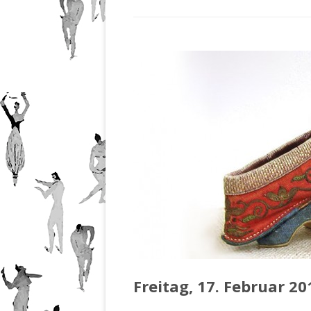
201
Nr.
201
Nr.
201
Nr.
201
Freitag, 17. Februar 20