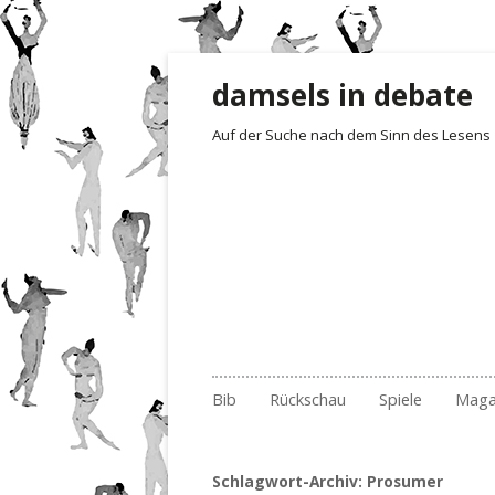
damsels in debate
Auf der Suche nach dem Sinn des Lesens
Zum Inhalt springen
Bib
Rückschau
Spiele
Maga
Gelesen und besprochen
Archiv Fotoimpressionen
Irrgarten der Wo
Rezensionen
Empf
201
Archiv
2017
Quartett
Der 1. Satz i
Buch
201
Nr.
Schlagwort-Archiv:
Prosumer
Archiv nach Ländern
2018
Erste Sätze
Lite
201
Nr.
Nr.