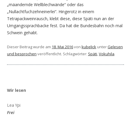
„mäandernde Wellblechwände“ oder das
„Nullachtfuchzehneinerlei“. Hingerotz in einem
Tetrapackweinrausch, klebt diese, diese Späti nun an der
Umgangssprachbacke fest. Da hat die Bundesbahn noch mal
Schwein gehabt.
Dieser Beitrag wurde am
18. Mai 2016
von
kubelick
unter
Gelesen
und besprochen
veröffentlicht. Schlagwörter:
Späti
,
Vokuhila
.
Wir lesen
Lea Ypi
Frei