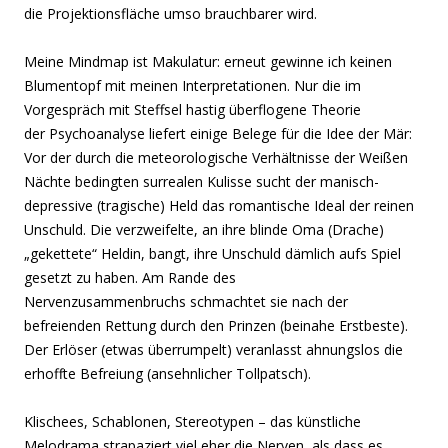
die Projektionsfläche umso brauchbarer wird.
Meine Mindmap ist Makulatur: erneut gewinne ich keinen
Blumentopf mit meinen Interpretationen. Nur die im
Vorgespräch mit Steffsel hastig überflogene Theorie
der Psychoanalyse liefert einige Belege für die Idee der Mär:
Vor der durch die meteorologische Verhältnisse der Weißen
Nächte bedingten surrealen Kulisse sucht der manisch-
depressive (tragische) Held das romantische Ideal der reinen
Unschuld. Die verzweifelte, an ihre blinde Oma (Drache)
„gekettete“ Heldin, bangt, ihre Unschuld dämlich aufs Spiel
gesetzt zu haben. Am Rande des
Nervenzusammenbruchs schmachtet sie nach der
befreienden Rettung durch den Prinzen (beinahe Erstbeste).
Der Erlöser (etwas überrumpelt) veranlasst ahnungslos die
erhoffte Befreiung (ansehnlicher Tollpatsch).
Klischees, Schablonen, Stereotypen – das künstliche
Melodrama strapaziert viel eher die Nerven, als dass es