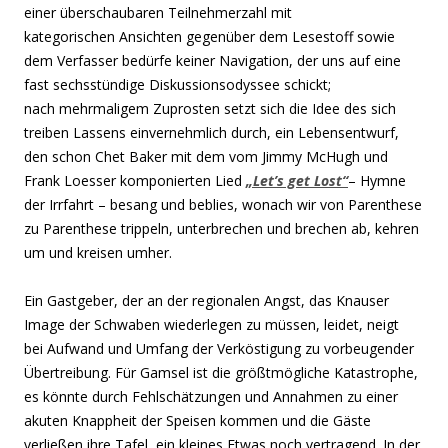
einer überschaubaren Teilnehmerzahl mit
kategorischen Ansichten gegenüber dem Lesestoff sowie
dem Verfasser bedürfe keiner Navigation, der uns auf eine
fast sechsstündige Diskussionsodyssee schickt;
nach mehrmaligem Zuprosten setzt sich die Idee des sich
treiben Lassens einvernehmlich durch, ein Lebensentwurf,
den schon Chet Baker mit dem vom Jimmy McHugh und
Frank Loesser komponierten Lied
„Let’s get Lost“
– Hymne
der Irrfahrt – besang und beblies, wonach wir von Parenthese
zu Parenthese trippeln, unterbrechen und brechen ab, kehren
um und kreisen umher.
Ein Gastgeber, der an der regionalen Angst, das Knauser
Image der Schwaben wiederlegen zu müssen, leidet, neigt
bei Aufwand und Umfang der Verköstigung zu vorbeugender
Übertreibung. Für Gamsel ist die größtmögliche Katastrophe,
es könnte durch Fehlschätzungen und Annahmen zu einer
akuten Knappheit der Speisen kommen und die Gäste
verließen ihre Tafel, ein kleines Etwas noch vertragend. In der