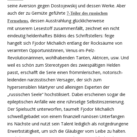
seine Aversion gegen Dostojewskij und dessen Werke. Aber
auch der zu Gemüte geführte
7-Teiler des russischen
, dessen Ausstrahlung glücklicherweise
Fernsehens
mit unserem Lesestoff zusammenfällt, zeichnet ein nicht
eindeutig heldenhaftes Bildnis des Schriftstellers: feige
hangelt sich Fjodor Michailich entlang der Rocksäume von
verarmten Opportunistinnen, Venus-im-Pelz-
Revolutionärinnen, wohlhabenden Tanten, Aktricen, usw. Und
weil es schön zum Stereotypen des zwiespältigen Helden
passt, erschafft die Serie einen frömmlerischen, notorisch-
leidenden narzisstischen Versager, der sich zum
hypersensiblen Märtyrer und alleinigen Experten der
„russischen Seele“ hochstilisiert. Dabei erscheinen sogar die
epileptischen Anfälle wie eine rührselige Selbstinszenierung.
Der Spielsucht unterworfen, taumelt Fjodor Michailich
schweißgebadet von einem finanziell ruinösen Unterfangen
ins Nächste und nutzt sein Talent lediglich als notgedrungene
Erwerbstätigkeit, um sich die Gläubiger vom Leibe zu halten.