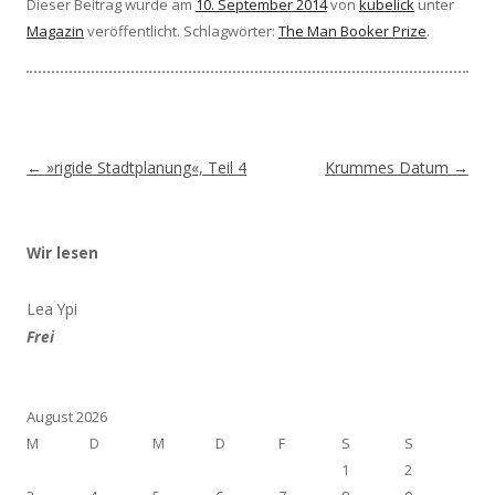
Dieser Beitrag wurde am
10. September 2014
von
kubelick
unter
Magazin
veröffentlicht. Schlagwörter:
The Man Booker Prize
.
Beitragsnavigation
←
»rigide Stadtplanung«, Teil 4
Krummes Datum
→
Wir lesen
Lea Ypi
Frei
August 2026
M
D
M
D
F
S
S
1
2