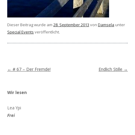
Dieser Beitrag wurde am
28. September 2013
von
Damsela
unter
Special Events
veröffentlicht.
Beitragsnavigation
←
# 67 – Der Fremde!
Endlich Stille
→
Wir lesen
Lea Ypi
Frei