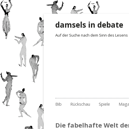
damsels in debate
Auf der Suche nach dem Sinn des Lesens
Zum Inhalt springen
Bib
Rückschau
Spiele
Maga
Gelesen und besprochen
Archiv Fotoimpressionen
Irrgarten der Wo
Rezensionen
Empf
201
Archiv
2017
Quartett
Der 1. Satz i
Buch
201
Nr.
Die fabelhafte Welt de
Archiv nach Ländern
2018
Erste Sätze
Lite
201
Nr.
Nr.