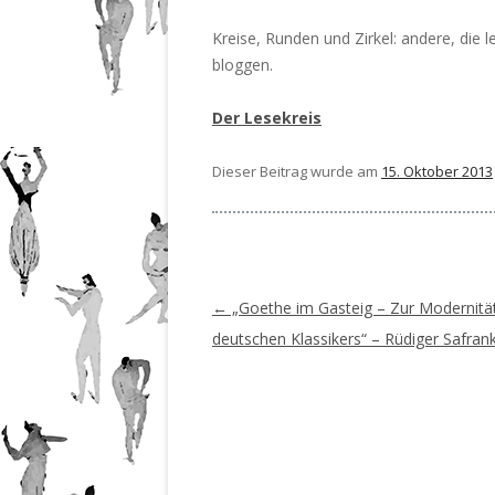
201
Nr.
Kreise, Runden und Zirkel: andere, die 
201
Nr.
bloggen.
201
Nr.
201
Der Lesekreis
Dieser Beitrag wurde am
15. Oktober 2013
Beitragsnavigation
←
„Goethe im Gasteig – Zur Modernität
deutschen Klassikers“ – Rüdiger Safrank