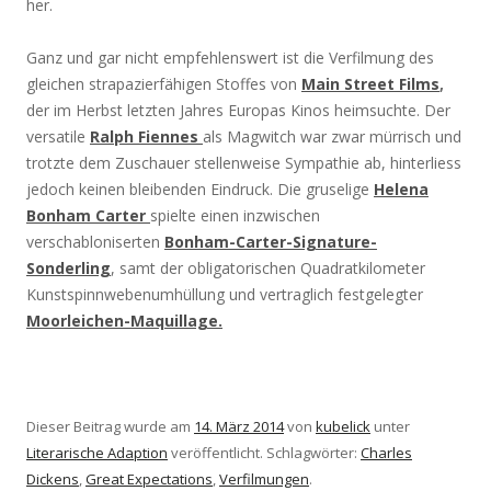
her.
Ganz und gar nicht empfehlenswert ist die Verfilmung des
gleichen strapazierfähigen Stoffes von
Main Street Films
,
der im Herbst letzten Jahres Europas Kinos heimsuchte. Der
versatile
Ralph Fiennes
als Magwitch war zwar mürrisch und
trotzte dem Zuschauer stellenweise Sympathie ab, hinterliess
jedoch keinen bleibenden Eindruck. Die gruselige
Helena
Bonham Carter
spielte einen inzwischen
verschabloniserten
Bonham-Carter-Signature-
Sonderling
, samt der obligatorischen Quadratkilometer
Kunstspinnwebenumhüllung und vertraglich festgelegter
Moorleichen-Maquillage.
Dieser Beitrag wurde am
14. März 2014
von
kubelick
unter
Literarische Adaption
veröffentlicht. Schlagwörter:
Charles
Dickens
,
Great Expectations
,
Verfilmungen
.