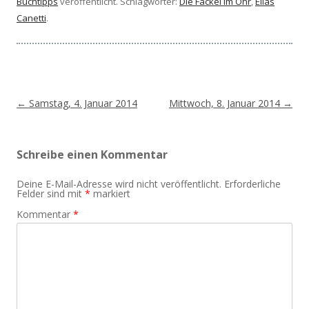
Buchtipps
veröffentlicht. Schlagwörter:
Die Fackel im Ohr
,
Elias
Canetti
.
Beitragsnavigation
←
Samstag, 4. Januar 2014
Mittwoch, 8. Januar 2014
→
Schreibe einen Kommentar
Deine E-Mail-Adresse wird nicht veröffentlicht.
Erforderliche
Felder sind mit
*
markiert
Kommentar
*