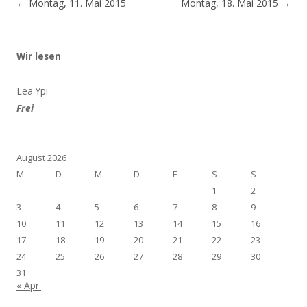
Beitragsnavigation
←
Montag, 11. Mai 2015
Montag, 18. Mai 2015
→
Wir lesen
Lea Ypi
Frei
August 2026
M
D
M
D
F
S
S
1
2
3
4
5
6
7
8
9
10
11
12
13
14
15
16
17
18
19
20
21
22
23
24
25
26
27
28
29
30
31
« Apr.