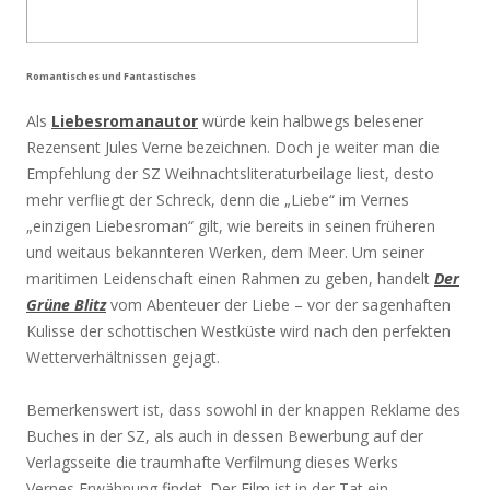
Romantisches und Fantastisches
Als
Liebesromanautor
würde kein halbwegs belesener
Rezensent Jules Verne bezeichnen. Doch je weiter man die
Empfehlung der SZ Weihnachtsliteraturbeilage liest, desto
mehr verfliegt der Schreck, denn die „Liebe“ im Vernes
„einzigen Liebesroman“ gilt, wie bereits in seinen früheren
und weitaus bekannteren Werken, dem Meer. Um seiner
maritimen Leidenschaft einen Rahmen zu geben, handelt
Der
Grüne Blitz
vom Abenteuer der Liebe – vor der sagenhaften
Kulisse der schottischen Westküste wird nach den perfekten
Wetterverhältnissen gejagt.
Bemerkenswert ist, dass sowohl in der knappen Reklame des
Buches in der SZ, als auch in dessen Bewerbung auf der
Verlagsseite die traumhafte Verfilmung dieses Werks
Vernes
Erwähnung findet. Der Film ist in der Tat ein