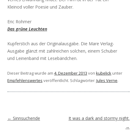
Kleinod voller Poesie und Zauber.
Eric Rohmer
Das grüne Leuchten
Kupferstich aus der Originalausgabe. Die Mare Verlag-
Ausgabe glänzt mit zahlreichen solchen, einem Schuber
und Leinenband mit Lesebändchen.
Dieser Beitrag wurde am
4. Dezember 2013
von
kubelick
unter
Empfehlenswertes
veröffentlicht. Schlagwörter:
Jules Verne
.
Beitragsnavigation
←
Sinnsuchende
It was a dark and stormy night.
→