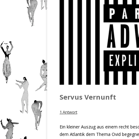
201
Nr.
201
Nr.
201
Nr.
201
Servus Vernunft
1 Antwort
Ein kleiner Auszug aus einem recht beso
dem Atlantik dem Thema Ovid begegne