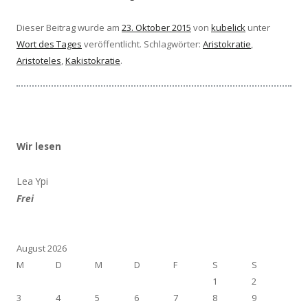
Dieser Beitrag wurde am
23. Oktober 2015
von
kubelick
unter
Wort des Tages
veröffentlicht. Schlagwörter:
Aristokratie
,
Aristoteles
,
Kakistokratie
.
Wir lesen
Lea Ypi
Frei
August 2026
M
D
M
D
F
S
S
1
2
3
4
5
6
7
8
9