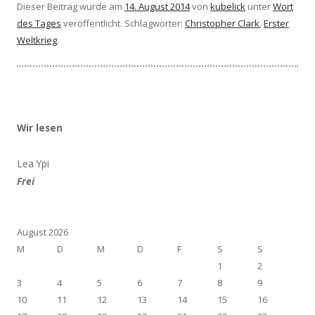
Dieser Beitrag wurde am
14. August 2014
von
kubelick
unter
Wort
des Tages
veröffentlicht. Schlagwörter:
Christopher Clark
,
Erster
Weltkrieg
.
Wir lesen
Lea Ypi
Frei
August 2026
M
D
M
D
F
S
S
1
2
3
4
5
6
7
8
9
10
11
12
13
14
15
16