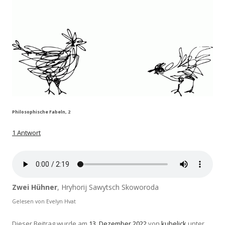
Philosophische Fabeln, 2
1 Antwort
Zwei Hühner
, Hryhorij Sawytsch Skoworoda
Gelesen von Evelyn Hvat
Dieser Beitrag wurde am
13. Dezember 2022
von
kubelick
unter