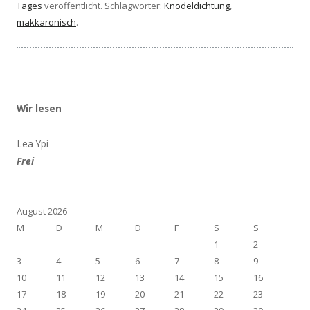
Tages
veröffentlicht. Schlagwörter:
Knödeldichtung
,
makkaronisch
.
Wir lesen
Lea Ypi
Frei
August 2026
M
D
M
D
F
S
S
1
2
3
4
5
6
7
8
9
10
11
12
13
14
15
16
17
18
19
20
21
22
23