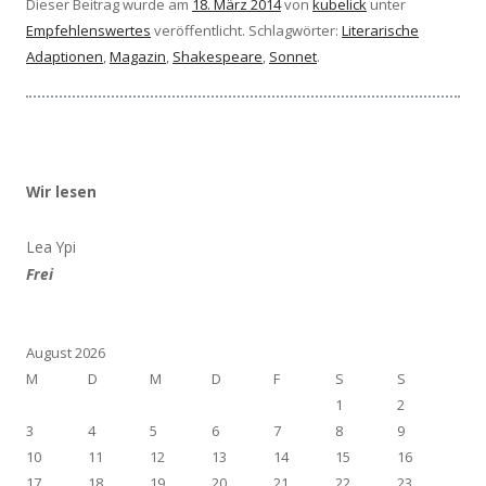
Dieser Beitrag wurde am
18. März 2014
von
kubelick
unter
Empfehlenswertes
veröffentlicht. Schlagwörter:
Literarische
Adaptionen
,
Magazin
,
Shakespeare
,
Sonnet
.
Wir lesen
Lea Ypi
Frei
August 2026
M
D
M
D
F
S
S
1
2
3
4
5
6
7
8
9
10
11
12
13
14
15
16
17
18
19
20
21
22
23