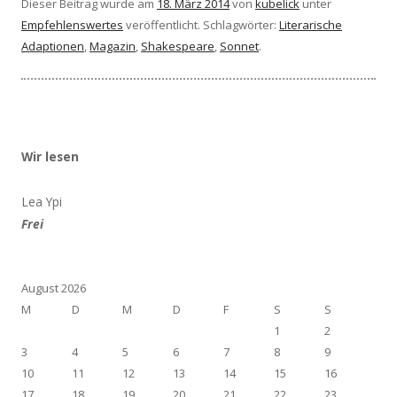
Dieser Beitrag wurde am
18. März 2014
von
kubelick
unter
Empfehlenswertes
veröffentlicht. Schlagwörter:
Literarische
Adaptionen
,
Magazin
,
Shakespeare
,
Sonnet
.
Wir lesen
Lea Ypi
Frei
August 2026
M
D
M
D
F
S
S
1
2
3
4
5
6
7
8
9
10
11
12
13
14
15
16
17
18
19
20
21
22
23