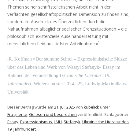
Themen seiner schriftstellerischen Arbeit nicht in der
verflachten gesellschaftspolitischen Dimension zu finden sind,
sondern im Ausdruck des Überzeitlichen durch die
Nahaufnahmen alltäglicher seelischer Grenzsituationen – die
philosophisch-existenzielle Auseinandersetzung mit
1
menschlichem Leid aus tiefster Anteilnahme.«
R. Koffman »Der stumme Schrei – Expressionistische Skizze
1
über das Leben und Werk von Wassyl Stefanyk« Essay im
Rahmen der Veranstaltung
Ukrainische Literatur: 19.
Jahrhundert
, Wintersemester 2024– 25, Ludwig-Maximilians-
Universität
Dieser Beitrag wurde am
21. Juli 2025
von
kubelick
unter
Fragmente
,
Gelesen und besprochen
veröffentlicht. Schlagwörter:
Essay
,
Expressionismus
,
LMU
,
Stefanyk
,
Ukrainische Literatur des
19. Jahrhundert
.