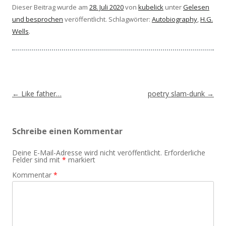
Dieser Beitrag wurde am
28. Juli 2020
von
kubelick
unter
Gelesen
und besprochen
veröffentlicht. Schlagwörter:
Autobiography
,
H.G.
Wells
.
Beitragsnavigation
←
Like father…
poetry slam-dunk
→
Schreibe einen Kommentar
Deine E-Mail-Adresse wird nicht veröffentlicht.
Erforderliche
Felder sind mit
*
markiert
Kommentar
*