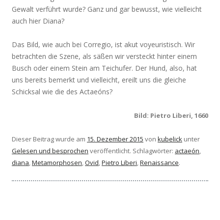
Gewalt verführt wurde? Ganz und gar bewusst, wie vielleicht
auch hier Diana?
Das Bild, wie auch bei Corregio, ist akut voyeuristisch. Wir
betrachten die Szene, als säßen wir versteckt hinter einem
Busch oder einem Stein am Teichufer. Der Hund, also, hat
uns bereits bemerkt und vielleicht, ereilt uns die gleiche
Schicksal wie die des Actaeóns?
Bild: Pietro Liberi, 1660
Dieser Beitrag wurde am
15. Dezember 2015
von
kubelick
unter
Gelesen und besprochen
veröffentlicht. Schlagwörter:
actaeón
,
diana
,
Metamorphosen
,
Ovid
,
Pietro Liberi
,
Renaissance
.