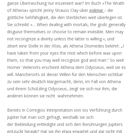
ganze Überraschung nur inszeniert war? Im Buch »The Wrath
of Athena« spricht Jenny Strauss Clay über
eidenai
–
die
göttliche Sehfähigkeit, die den Sterblichen weit überlegen ist.
Sie schreibt »… When dealing with mortals, the gods generally
disguise themselves or choose to remain inviisible. Men may
not recongnize a divinty unless the latter is willing.«, und
zitiert eine Stelle in der
Illias
, als Athena Diomedes belehrt: „I
have taken from your eyes the mist which before was upon
them, so that you may well recognize god and man.“ So weit
Homer. Vielerorts erscheint Athena dem Odysseus, weil sie es
will. Mancherorts ist dieser Willen für den Menschen sichtbar
zu sein sehr deutlich klargemacht, denn, im Fall von Athena
und ihrem Schützling Odysseus, zeigt sie sich nur ihm, die
anderen können sie nicht wahrnehmen.
Bereits in Corregios Interpretation von Ios Verführung durch
Jupiter hat man sich gefragt, weshalb sie sich
der Bekleidung entledigte und sich den Berührungen Jupiters
entzückt hingab? Hat sie ihn etwa erwartet und gar nicht mit