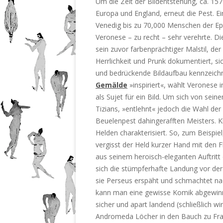
Um die Zeit der Bildentstehung, ca. 15
Europa und England, erneut die Pest. E
Venedig bis zu 70,000 Menschen der Ep
Veronese – zu recht – sehr verehrte. 
sein zuvor farbenprächtiger Malstil, der
Herrlichkeit und Prunk dokumentiert, si
und bedrückende Bildaufbau kennzeich
Gemälde
»inspiriert«, wählt Veronese
als Sujet für ein Bild. Um sich von sein
Tizians, »entlehnt« jedoch die Wahl d
Beuelenpest dahingerafften Meisters. K
Helden charakterisiert. So, zum Beispie
vergisst der Held kurzer Hand mit den F
aus seinem heroisch-eleganten Auftritt
sich die stümpferhafte Landung vor de
sie Perseus erspäht und schmachtet nac
kann man eine gewisse Komik abgewinne
sicher und apart landend (schließlich wi
Andromeda Löcher in den Bauch zu Fragen