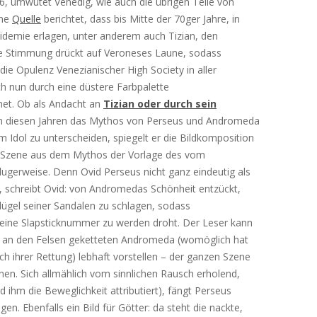
76, umwütet Venedig, wie auch die übrigen Teile von
ine
Quelle
berichtet, dass bis Mitte der 70ger Jahre, in
idemie erlagen, unter anderem auch Tizian, den
Die Stimmung drückt auf Veroneses Laune, sodass
 die Opulenz Venezianischer High Society in aller
ch nun durch eine düstere Farbpalette
net. Ob als Andacht an
Tizian oder durch sein
 in diesen Jahren das Mythos von Perseus und Andromeda
em Idol zu unterscheiden, spiegelt er die Bildkomposition
er Szene aus dem Mythos der Vorlage des vom
lugerweise. Denn Ovid Perseus nicht ganz eindeutig als
l, schreibt Ovid: von Andromedas Schönheit entzückt,
lügel seiner Sandalen zu schlagen, sodass
 eine Slapsticknummer zu werden droht. Der Leser kann
r an den Felsen geketteten Andromeda (womöglich hat
h ihrer Rettung) lebhaft vorstellen – der ganzen Szene
n. Sich allmählich vom sinnlichen Rausch erholend,
rd ihm die Beweglichkeit attributiert), fängt Perseus
. Ebenfalls ein Bild für Götter: da steht die nackte,