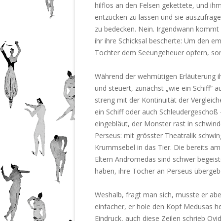
hilflos an den Felsen gekettete, und ihm 
entzücken zu lassen und sie auszufrage
zu bedecken. Nein. Irgendwann kommt si
ihr ihre Schicksal bescherte: Um den e
Tochter dem Seeungeheuer opfern, son
Während der wehmütigen Erläuterung ih
und steuert, zunächst „wie ein Schiff“ 
streng mit der Kontinuität der Vergleich
ein Schiff oder auch Schleudergeschoß 
eingebläut, der Monster rast in schwin
Perseus: mit grösster Theatralik schwing
Krummsebel in das Tier. Die bereits 
Eltern Andromedas sind schwer begeist
haben, ihre Tocher an Perseus übergeb
Weshalb, fragt man sich, musste er abe
einfacher, er hole den Kopf Medusas he
Eindruck, auch diese Zeilen schrieb Ovi