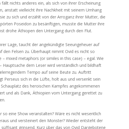
fällt nichts anderes ein, als sich von ihrer Erscheinung
n, anstatt vielleicht ihre Nachkheit mit seinem Umhang
e zu sich und erzählt von der Arroganz ihrer Mutter, die
mpörten Poseidon zu besänftigen, musste die Mutter ihre
st drohe Äthiopen den Untergang durch den Flut.
rer Lage, taucht der angekündigte Seeungeheuer auf
auf den Felsen zu. Überhaupt nimmt Ovid es nicht so
e – mixed metaphors (or similes in this case) – egal. Wie
– Hauptsache dem Leser wird verständlich und bildhaft
delerregendem Tempo auf seine Beute zu. Auftritt
t Perseus sich in die Lüfte, holt aus und versenkt sein
am Schauplatz des heroischen Kampfes angekommenen
ert und als Dank, Äthiopien vom Untergang gerettet zu
en.
r so eine Show veranstalten? Wäre es nicht wesentlich
raus und versteinert den Monster? Wieder entsteht der
d süffisant grinsend. Kurz über das von Ovid Dargebotene