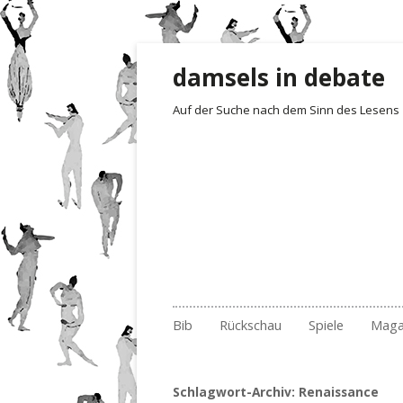
damsels in debate
Auf der Suche nach dem Sinn des Lesens
Zum Inhalt springen
Bib
Rückschau
Spiele
Maga
Gelesen und besprochen
Archiv Fotoimpressionen
Irrgarten der Wo
Rezensionen
Empf
201
Archiv
2017
Quartett
Der 1. Satz i
Buch
201
Nr.
Schlagwort-Archiv:
Renaissance
Archiv nach Ländern
2018
Erste Sätze
Lite
201
Nr.
Nr.