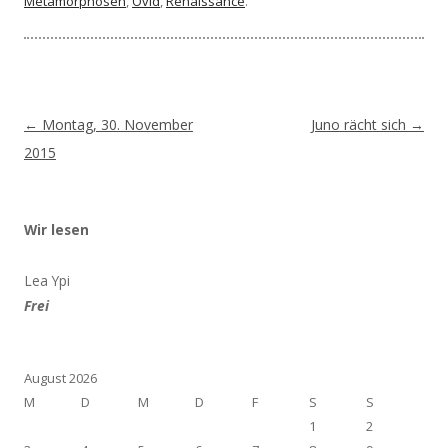
Metamorphosen
,
Ovid
,
Renaissance
.
Beitragsnavigation
←
Montag, 30. November
Juno rächt sich
→
2015
Wir lesen
Lea Ypi
Frei
August 2026
M
D
M
D
F
S
S
1
2