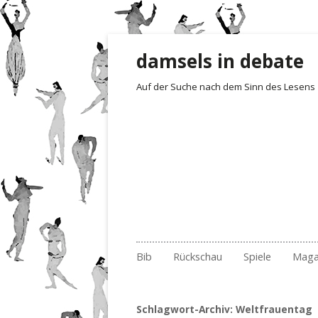
damsels in debate
Auf der Suche nach dem Sinn des Lesens
Zum Inhalt springen
Bib
Rückschau
Spiele
Maga
Gelesen und besprochen
Archiv Fotoimpressionen
Irrgarten der Wo
Rezensionen
Empf
201
Archiv
2017
Quartett
Der 1. Satz i
Buch
201
Nr.
Schlagwort-Archiv:
Weltfrauentag
Archiv nach Ländern
2018
Erste Sätze
Lite
201
Nr.
Nr.