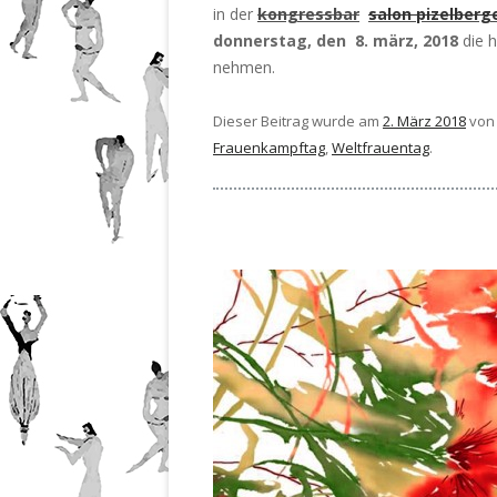
in der
kongressbar
salon pizelberg
donnerstag, den 8. märz, 2018
die h
nehmen.
Dieser Beitrag wurde am
2. März 2018
vo
Frauenkampftag
,
Weltfrauentag
.