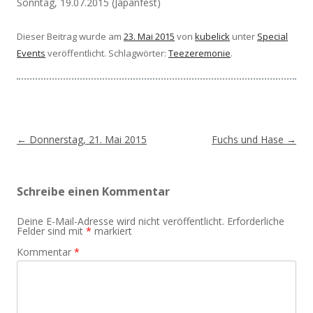
Sonntag, 19.07.2015 (Japanfest)
Dieser Beitrag wurde am
23. Mai 2015
von
kubelick
unter
Special
Events
veröffentlicht. Schlagwörter:
Teezeremonie
.
Beitragsnavigation
←
Donnerstag, 21. Mai 2015
Fuchs und Hase
→
Schreibe einen Kommentar
Deine E-Mail-Adresse wird nicht veröffentlicht.
Erforderliche
Felder sind mit
*
markiert
Kommentar
*