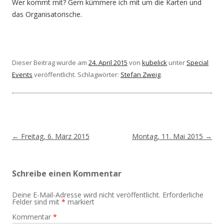
Wer kommt mit? Gern kümmere ich mit um die Karten und
das Organisatorische.
Dieser Beitrag wurde am
24. April 2015
von
kubelick
unter
Special
Events
veröffentlicht. Schlagwörter:
Stefan Zweig
.
Beitragsnavigation
←
Freitag, 6. März 2015
Montag, 11. Mai 2015
→
Schreibe einen Kommentar
Deine E-Mail-Adresse wird nicht veröffentlicht.
Erforderliche
Felder sind mit
*
markiert
Kommentar
*