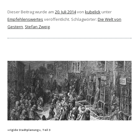
Dieser Beitrag wurde am
20. Juli 2014
von
kubelick
unter
Empfehlenswertes
veröffentlicht. Schlagwörter:
Die Welt von
Gestern
,
Stefan Zweig
.
»rigide Stadtplanung«, Teil 3