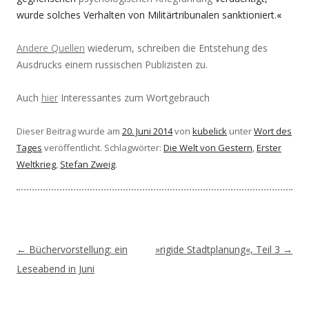
wurde solches Verhalten von Militärtribunalen sanktioniert.
«
Andere Quellen
wiederum, schreiben die Entstehung des
Ausdrucks einem russischen Publizisten zu.
Auch
hier
Interessantes zum Wortgebrauch
Dieser Beitrag wurde am
20. Juni 2014
von
kubelick
unter
Wort des
Tages
veröffentlicht. Schlagwörter:
Die Welt von Gestern
,
Erster
Weltkrieg
,
Stefan Zweig
.
Beitragsnavigation
←
Büchervorstellung: ein
»rigide Stadtplanung«, Teil 3
→
Leseabend in Juni