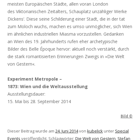
meisten Europäischen Städte, allen voran London
des Viktorianischen Zeitalters, Schauplatz unzähliger Werke
Dickens‘. Diese seine Schilderung einer Stadt, die in der tat
zum Moloch wuchs, machen es umso unmöglicher, sich Wien
im ähnlichen industriellen Miasma vorzustellen. Gedanken
an Wien des 19. Jahrhunderts rufen eher archetypische
Bilder des Belle Époque hervor: aktuell noch verstärkt, durch
die stark romantisierten Erinnerungen Zweigs in »Die Welt
von Gestern«.
Experiment Metropole –
1873: Wien und die Weltausstellung
Ausstellungsdauer:
15. Mai bis 28. September 2014
Bild ©
Dieser Beitrag wurde am
24. Juni 2014
von
kubelick
unter
Special
Events
veröffentlicht. Schlagwörter:
Die Welt von Gestern
,
Stefan