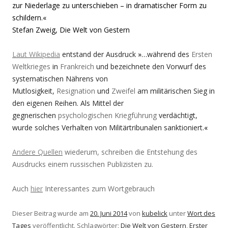
zur Niederlage zu unterschieben – in dramatischer Form zu
schildern.«
Stefan Zweig, Die Welt von Gestern
Laut Wikipedia
entstand der Ausdruck
»…
während des
Ersten
Weltkrieges
in
Frankreich
und bezeichnete den Vorwurf des
systematischen Nährens von
Mutlosigkeit,
Resignation
und
Zweifel
am militärischen Sieg in
den eigenen Reihen. Als Mittel der
gegnerischen
psychologischen Kriegführung
verdächtigt,
wurde solches Verhalten von Militärtribunalen sanktioniert.
«
Andere Quellen
wiederum, schreiben die Entstehung des
Ausdrucks einem russischen Publizisten zu.
Auch
hier
Interessantes zum Wortgebrauch
Dieser Beitrag wurde am
20. Juni 2014
von
kubelick
unter
Wort des
Tages
veröffentlicht. Schlagwörter:
Die Welt von Gestern
,
Erster