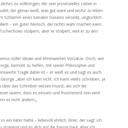
iches zu vollbringen; der sein provinzielles Leben in
det; der genau weiß, was gut wäre und wofür zu leben
 im Schlamm eines banalen Daseins versinkt, unglücklich
 allem – ein guter Mensch, der nichts wahr machen kann.
Tschechows stolpern, aber er stolpert, weil er zu den
benso voller Ideale und ehrenwerten Vorsätze. Doch, wie
orge, bemüht zu helfen, mit seiner Philosophie und
enswerte Tragik dabei ist – er weiß es und sagt es auch.
t George „aber ich kann nicht. Ich kann vieles schreiben, ja
 über das Schreiben wissen musst, wo sich die
euer lauern, dass es einsam und frustrierend sein wird
ann es nicht ändern.„
so ein Vater hätte – liebevoll ehrlich. Einer, der sagt: ich
 stolperst und es dich auf die Fresse haut. Aber ich