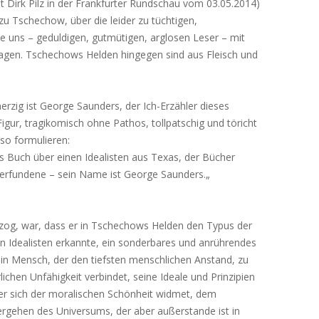
t Dirk Pilz in der Frankfurter Rundschau vom 03.05.2014)
zu Tschechow, über die leider zu tüchtigen,
die uns – geduldigen, gutmütigen, arglosen Leser – mit
lagen. Tschechows Helden hingegen sind aus Fleisch und
herzig ist George Saunders, der Ich-Erzähler dieses
ur, tragikomisch ohne Pathos, tollpatschig und töricht
 so formulieren:
es Buch über einen Idealisten aus Texas, der Bücher
d erfundene – sein Name ist George Saunders.„
nzog, war, dass er in Tschechows Helden den Typus der
hen Idealisten erkannte, ein sonderbares und anrührendes
in Mensch, der den tiefsten menschlichen Anstand, zu
rlichen Unfähigkeit verbindet, seine Ideale und Prinzipien
r sich der moralischen Schönheit widmet, dem
gehen des Universums, der aber außerstande ist in