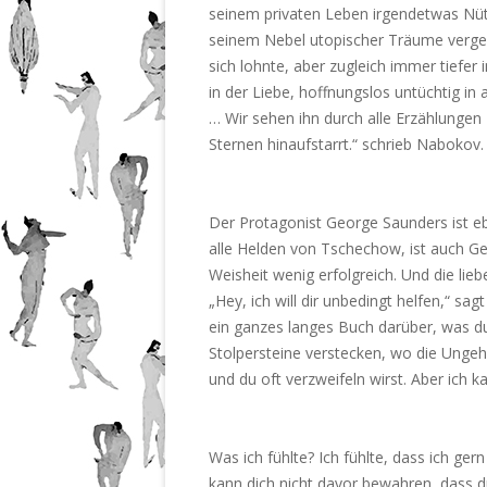
seinem privaten Leben irgendetwas Nützl
seinem Nebel utopischer Träume vergeu
sich lohnte, aber zugleich immer tiefer
in der Liebe, hoffnungslos untüchtig in
… Wir sehen ihn durch alle Erzählungen 
Sternen hinaufstarrt.“ schrieb Nabokov.
Der Protagonist George Saunders ist e
alle Helden von Tschechow, ist auch Ge
Weisheit wenig erfolgreich. Und die lieb
„Hey, ich will dir unbedingt helfen,“ sag
ein ganzes langes Buch darüber, was du
Stolpersteine verstecken, wo die Ungeh
und du oft verzweifeln wirst. Aber ich k
Was ich fühlte? Ich fühlte, dass ich gern 
kann dich nicht davor bewahren, dass du