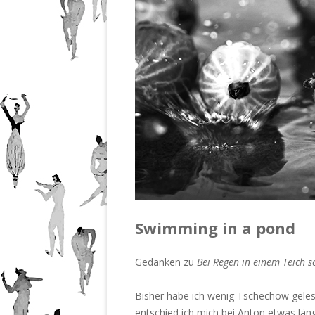
201
Nr.
201
Nr.
201
Nr.
201
Swimming in a pond
Gedanken zu
Bei Regen in einem Teich
Bisher habe ich wenig Tschechow gele
entschied ich mich bei Anton etwas läng