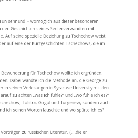
Tun sehr und – womöglich aus dieser besonderen
h den Geschichten seines Seelenverwandten mit
be. Auf seine spezielle Beziehung zu Tschechow weist
der auf eine der Kurzgeschichten Tschechows, die im
e Bewunderung für Tschechow wollte ich ergründen,
hmen. Dabei wandte ich die Methode an, die George zu
er in seinen Vorlesungen in Syracuse University mit den
rauf zu achten „was ich fühle?“ und „wo fühle ich es?“
 Tschechow, Tolstoi, Gogol und Turgenew, sondern auch
end ich seinen Worten lauschte und wo spürte ich es?
Vorträgen zu russischen Literatur, („…die er