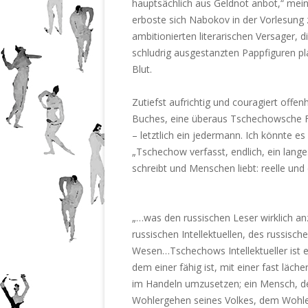
hauptsächlich aus Geldnot anbot,“ mein
erboste sich Nabokov in der Vorlesung 
ambitionierten literarischen Versager, 
schludrig ausgestanzten Pappfiguren p
Blut.
Zutiefst aufrichtig und couragiert offen
Buches, eine überaus Tschechowsche Fig
– letztlich ein jedermann. Ich könnte es
„Tschechow verfasst, endlich, ein lang
schreibt und Menschen liebt: reelle un
„…was den russischen Leser wirklich a
russischen Intellektuellen, des russisc
Wesen…Tschechows Intellektueller ist e
dem einer fähig ist, mit einer fast läche
im Handeln umzusetzen; ein Mensch, de
Wohlergehen seines Volkes, dem Wohler